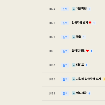
체급확인
1824
1
문의
입금자명 오기
1823
1
문의
환불
1822
1
문의
블랙컵 일정
1821
1
문의
대진표
1820
1
문의
시합비 입금자명 오기
1819
문의
여성체급
1818
6
문의