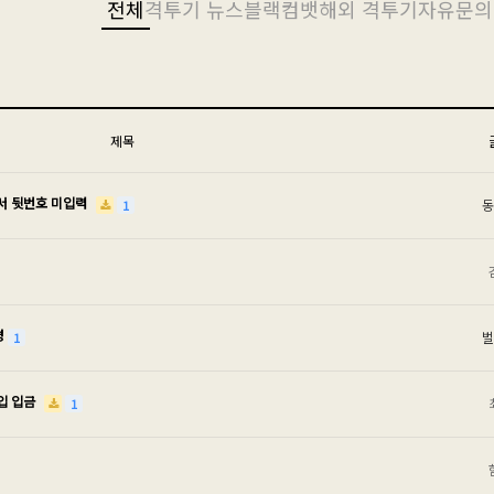
전체
격투기 뉴스
블랙컴뱃
해외 격투기
자유
문의
제목
서 뒷번호 미입력
동
1
경
벌
1
입 입금
1