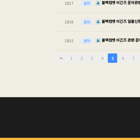
블랙컴뱃 비긴즈 문의관
1817
문의
블랙컴뱃 비긴즈 일괄신
1816
문의
블랙컴뱃 비긴즈 관련 
1815
문의
다음
맨끝
1
2
3
4
6
7
5