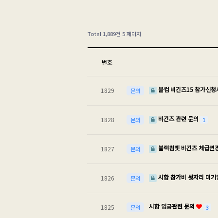
Total 1,889건
5 페이지
번호
블컴 비긴즈15 참가신청
1829
문의
비긴즈 관련 문의
1828
1
문의
블랙컴벳 비긴즈 체급변
1827
문의
시합 참가비 뒷자리 미기
1826
문의
시합 입금관련 문의
1825
3
문의