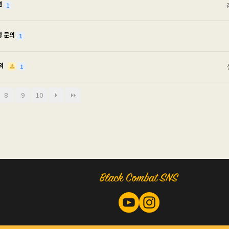
련
1
청 문의
1
문의
1
8
9
10