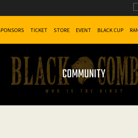
SPONSORS
TICKET
STORE
EVENT
BLACK CUP
RA
COMMUNITY