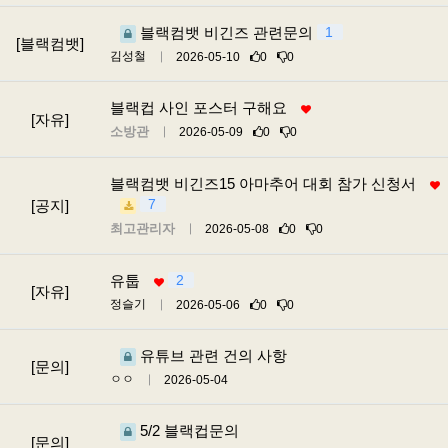
블랙컴뱃 비긴즈 관련문의
1
[블랙컴뱃]
김성철
2026-05-10
0
0
블랙컵 사인 포스터 구해요
[자유]
소방관
2026-05-09
0
0
블랙컴뱃 비긴즈15 아마추어 대회 참가 신청서
7
[공지]
최고관리자
2026-05-08
0
0
유툽
2
[자유]
정슬기
2026-05-06
0
0
유튜브 관련 건의 사항
[문의]
ㅇㅇ
2026-05-04
5/2 블랙컵문의
[문의]