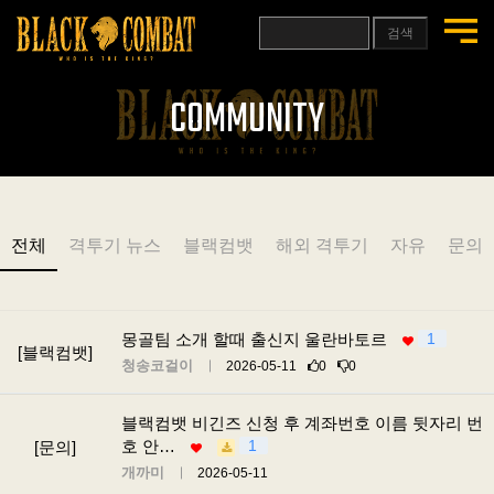
검색
COMMUNITY
전체
격투기 뉴스
블랙컴뱃
해외 격투기
자유
문의
몽골팀 소개 할때 출신지 울란바토르
1
[블랙컴뱃]
청송코걸이
2026-05-11
0
0
블랙컴뱃 비긴즈 신청 후 계좌번호 이름 뒷자리 번
호 안…
1
[문의]
개까미
2026-05-11