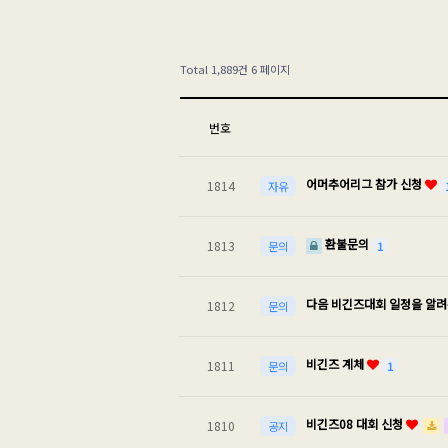
Total 1,889건
6 페이지
번호
어머추어리그 참가 신청
1814
자유
환불문의
1813
1
문의
다음 비긴즈대회 일정을 알
1812
문의
비긴즈 계체
1811
1
문의
비긴즈08 대회 신청
1810
공지