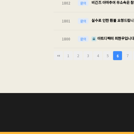
비긴즈 아마추어 무소속은 참
1802
문의
실수로 인한 환불 요청드립니
1801
문의
아트디렉터 최현우입니다
1800
문의
다음
맨끝
1
2
3
4
5
7
6