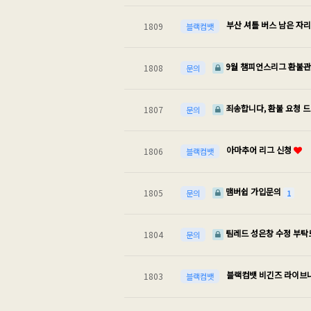
부산 셔틀 버스 남은 자리
1809
블랙컴뱃
9월 챔피언스리그 환불
1808
문의
죄송합니다, 환불 요청 
1807
문의
아마추어 리그 신청
1806
블랙컴뱃
맴버쉽 가입문의
1805
1
문의
팀레드 성은창 수정 부
1804
문의
블랙컴뱃 비긴즈 라이브
1803
블랙컴뱃