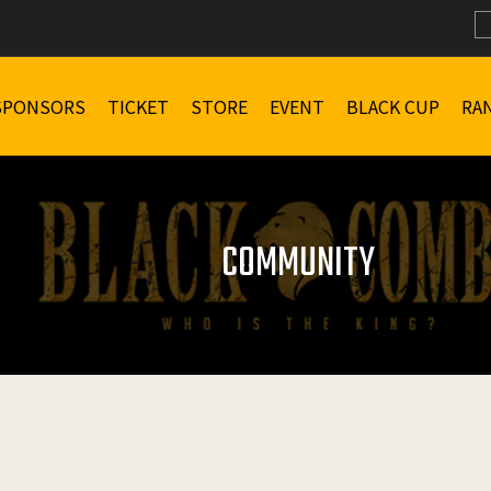
SPONSORS
TICKET
STORE
EVENT
BLACK CUP
RA
COMMUNITY