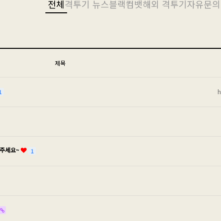
전체
격투기 뉴스
블랙컴뱃
해외 격투기
자유
문의
제목
1
려주세요~
1