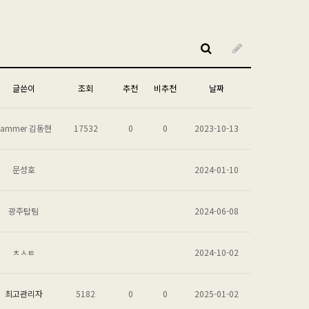
글쓴이
조회
추천
비추천
날짜
hammer 김동현
17532
0
0
2023-10-13
문성호
2024-01-10
광주탑팀
2024-06-08
ㅊㅅㅌ
2024-10-02
최고관리자
5182
0
0
2025-01-02