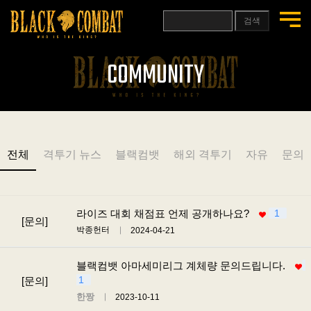
검색
COMMUNITY
전체
격투기 뉴스
블랙컴뱃
해외 격투기
자유
문의
라이즈 대회 채점표 언제 공개하나요?
1
[문의]
박종헌터
2024-04-21
블랙컴뱃 아마세미리그 계체량 문의드립니다.
1
[문의]
한짱
2023-10-11