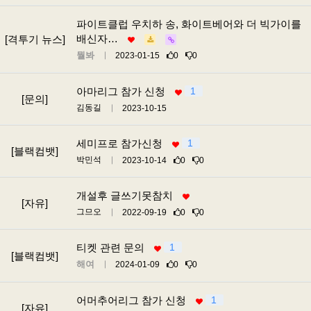
파이트클럽 우치하 송, 화이트베어와 더 빅가이를
배신자…
[격투기 뉴스]
뭘봐
2023-01-15
0
0
아마리그 참가 신청
1
[문의]
김동길
2023-10-15
세미프로 참가신청
1
[블랙컴뱃]
박민석
2023-10-14
0
0
개설후 글쓰기못참치
[자유]
그므오
2022-09-19
0
0
티켓 관련 문의
1
[블랙컴뱃]
해여
2024-01-09
0
0
어머추어리그 참가 신청
1
[자유]