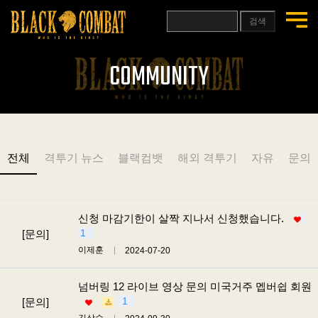
검색
COMMUNITY
전체
격투기 뉴스
블랙컴뱃
해외 격투기
자유
문의
신청 마감기한이 살짝 지나서 신청했습니다.
1
[문의]
이제훈
2024-07-20
넘버링 12 라이브 영상 문의 미국거주 멥버쉽 회원
1
[문의]