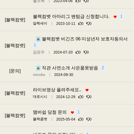
울프독
2023-04-06
0
0
블렉컴뱃 아마리그 밴텀급 신청합니다.
1
[블랙컴뱃]
알렉세이
2023-10-11
0
0
블랙컴뱃 비긴즈 06 미성년자 보호자동의서
1
[블랙컴뱃]
김은우
2024-07-20
0
0
직관 사연소개 사은품못받음
2
[문의]
smoke
2024-09-30
라이브영상 올려주세요..
[블랙컴뱃]
대로시시
2024-12-29
0
0
맴버쉽 당첨 문의
1
[블랙컴뱃]
블랙콤뱃
2025-05-04
0
0