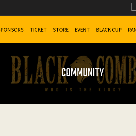
SPONSORS
TICKET
STORE
EVENT
BLACK CUP
RA
COMMUNITY