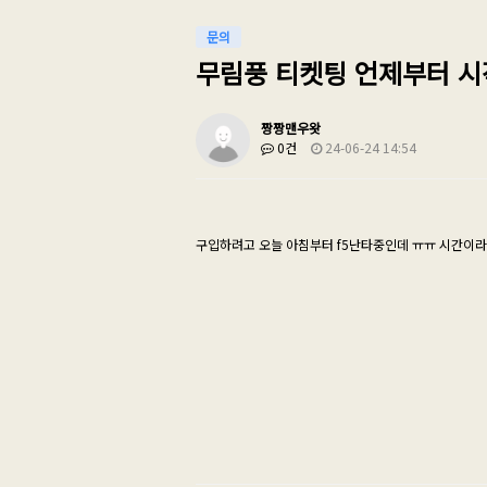
문의
무림풍 티켓팅 언제부터 시
짱짱맨우왓
0건
24-06-24 14:54
구입하려고 오늘 아침부터 f5난타중인데 ㅠㅠ 시간이