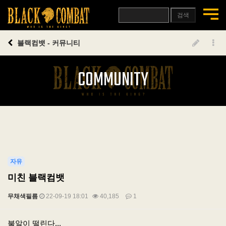
검색
블랙컴뱃 - 커뮤니티
COMMUNITY
자유
미친 블랙컴뱃
무채색필름
22-09-19 18:01
40,185
1
본문
불알이 떨린다...