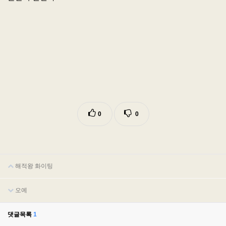
0
0
해적왕 화이팅
오예
댓글목록
1