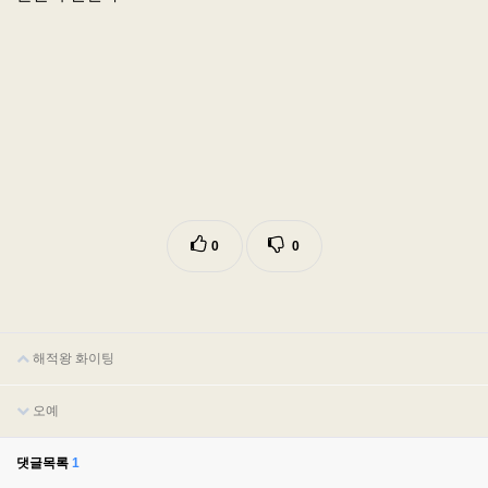
0
0
해적왕 화이팅
오예
댓글목록
1