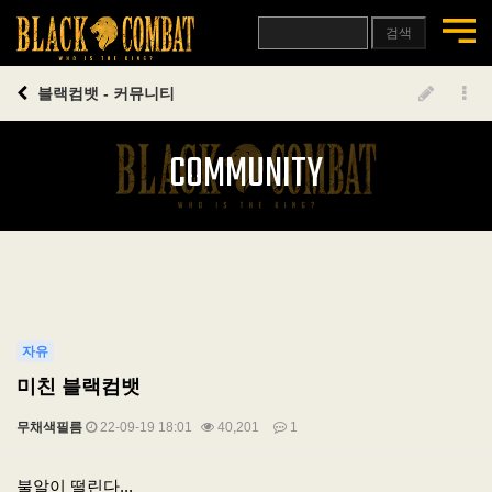
검색
블랙컴뱃 - 커뮤니티
COMMUNITY
자유
미친 블랙컴뱃
무채색필름
22-09-19 18:01
40,201
1
본문
불알이 떨린다...