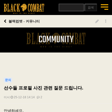
검색
블랙컴뱃 - 커뮤니티
COMMUNITY
문의
선수들 프로필 사진 관련 질문 드립니다.
이서
25-12-18 14:14
2
본문
안녕하세요.