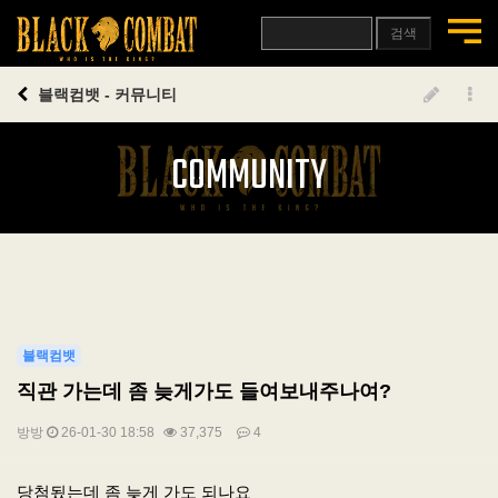
검색
블랙컴뱃 - 커뮤니티
COMMUNITY
블랙컴뱃
직관 가는데 좀 늦게가도 들여보내주나여?
방방
26-01-30 18:58
37,375
4
본문
당첨됬는데 좀 늦게 가도 되나요