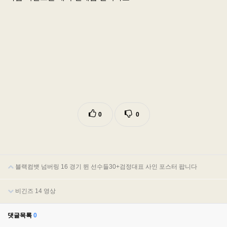
0
0
블랙컴뱃 넘버링 16 경기 뛴 선수들30+검정대표 사인 포스터 팝니다
비긴즈 14 영상
댓글목록
0