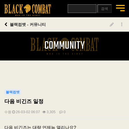
검색
블랙컴뱃 - 커뮤니티
COMMUNITY
블랙컴뱃
다음 비긴즈 일정
수원
26-03-02 06:07
3,305
0
본문
다음 비긴즈는 대략 언제늠 열리나요?