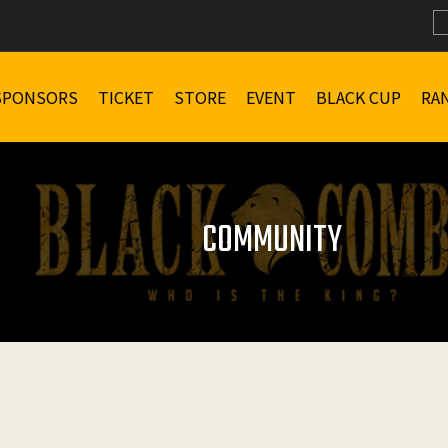
SPONSORS
TICKET
STORE
EVENT
BLACK CUP
RA
COMMUNITY