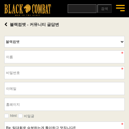
검색
블랙컴뱃 - 커뮤니티 글답변
html
비밀글