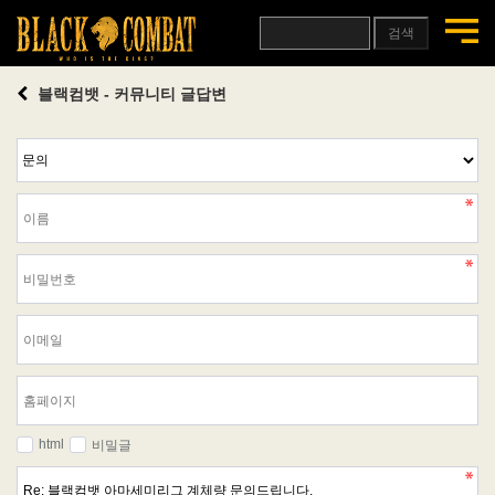
검색
블랙컴뱃 - 커뮤니티 글답변
html
비밀글