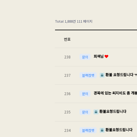
Total 1,888건
111 페이지
번호
회색님
238
문의
환불 요청드립니다 
237
블랙컴뱃
경북에 있는 씨지비도 좀 
236
문의
환불요청드립니다
235
문의
환불요청드립니다
234
블랙컴뱃