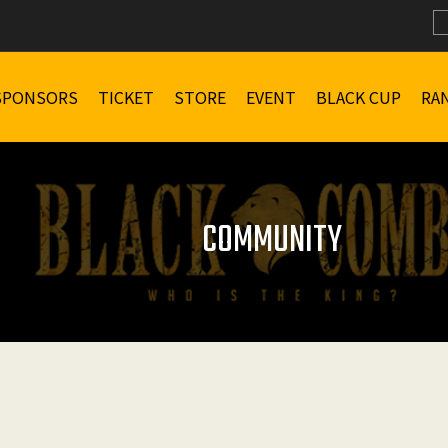
SPONSORS
TICKET
STORE
EVENT
BLACK CUP
RA
COMMUNITY