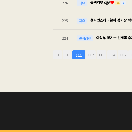
블랙컴뱃 cgv
226
2
자유
챔피언스리그할때 경기장 바
225
자유
여성부 경기는 언제쯤 
224
블랙컴뱃
다음
맨끝
112
113
114
115
111