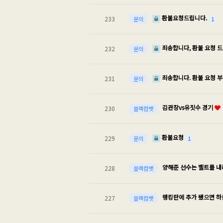
환불요청드립니다.
233
1
문의
죄송합니다, 환불 요청 
232
문의
죄송합니다. 환불 요청 
231
문의
김관장vs유짓수 경기
230
블랙컴뱃
환불요청
229
1
문의
양해준 선수는 벨트를 
228
블랙컴뱃
랭킹란에 추가 됐으면 하
227
블랙컴뱃