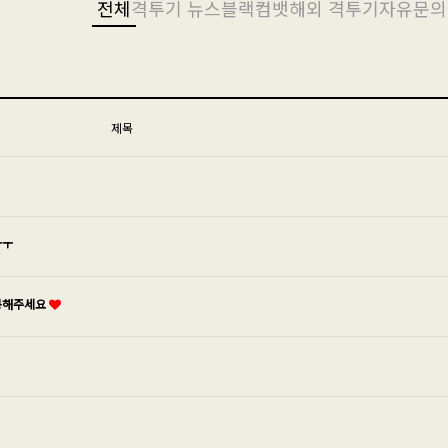
전체
격투기 뉴스
블랙컴뱃
해외 격투기
자유
문의
제목
ㅜㅜ
개봉해주세요