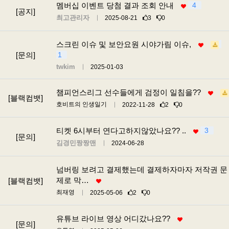
멤버십 이벤트 당첨 결과 조회 안내
4
[공지]
최고관리자
2025-08-21
3
0
스크린 이슈 및 보안요원 시야가림 이슈,
[문의]
1
twkim
2025-01-03
챔피언스리그 선수들에게 검정이 일침을??
[블랙컴뱃]
호비트의 인생일기
2022-11-28
2
0
티켓 6시부터 연다고하지않았나요?? ..
3
[문의]
김경민짱짱맨
2024-06-28
넘버링 보려고 결제했는데 결제하자마자 저작권 문
제로 막…
[블랙컴뱃]
최재영
2025-05-06
2
0
유튜브 라이브 영상 어디갔나요??
[문의]