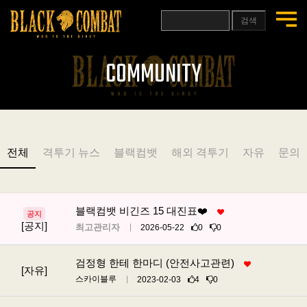
검색
COMMUNITY
전체
격투기 뉴스
블랙컴뱃
해외 격투기
자유
문의
블랙컴뱃 비긴즈 15 대진표❤️
공지
[공지]
최고관리자
2026-05-22
0
0
검정형 한테 한마디 (안전사고관련)
[자유]
스카이블루
2023-02-03
4
0