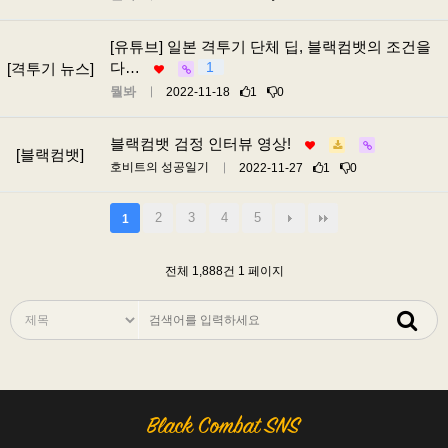
[유튜브] 일본 격투기 단체 딥, 블랙컴뱃의 조건을
다…
1
[격투기 뉴스]
뭘봐
2022-11-18
1
0
블랙컴뱃 검정 인터뷰 영상!
[블랙컴뱃]
호비트의 성공일기
2022-11-27
1
0
2
3
4
5
1
전체 1,888건
1 페이지