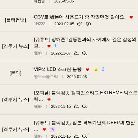
유튭염
2025-05-06
CGV로 봤는데 사운드가 좀 작았던것 같아요.
[블랙컴뱃]
1H222
2023-02-05
2
0
[유튜브] 양해준 "김동현과의 사이에서 깊은 감정의
골…
1
[격투기 뉴스]
뭘봐
2022-11-07
1
0
VIP석 LED 스크린 불량
2
[문의]
영보스불주먹
2025-01-03
[오피셜] 블랙컴뱃 챔피언스리그 EXTREME 익스트
림…
[격투기 뉴스]
뭘봐
2022-11-15
1
0
[유튜브] 블랙컴뱃, 일본 격투기단체 DEEP과 한판
…
[격투기 뉴스]
뭘봐
2022-11-15
1
0