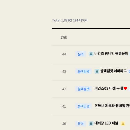
Total 1,889건
124 페이지
번호
비긴즈 링네임 관련문의
44
문의
블랙컴뱃 아마리그
43
블랙컴뱃
비긴즈03 티켓 구매
42
블랙컴뱃
유튜브 제목과 썸네일 관
41
블랙컴뱃
대회장 LED 패널
40
문의