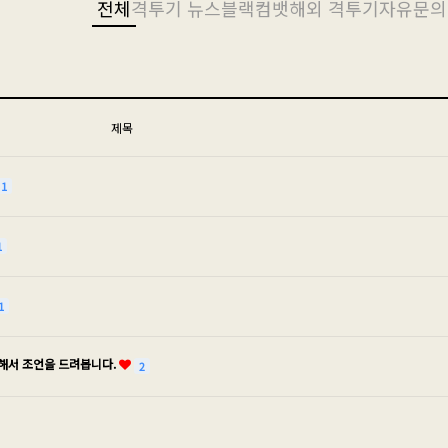
전체
격투기 뉴스
블랙컴뱃
해외 격투기
자유
문의
제목
1
1
1
해서 조언을 드려봅니다.
2