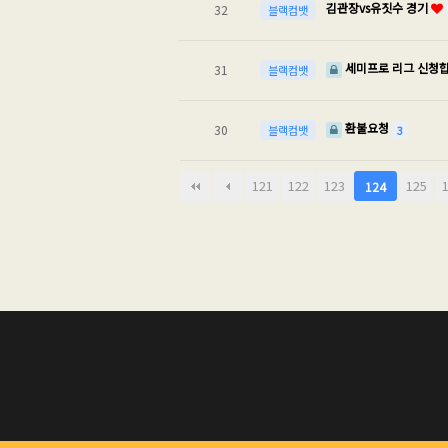
김관장vs유짓수 경기
32
블랙컴뱃
세미프로 리그 신청
31
블랙컴뱃
환불요청
30
3
블랙컴뱃
121
122
123
125
124