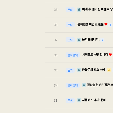
예매 후 멤버십 이벤트 
39
문의
블랙컴뱃 비긴즈 환불
38
1
문의
문의드립니다!
37
2
문의
세미프로 신청합니다
36
블랙컴뱃
환불문의 드렸는데
35
문의
정상결전 VIP 직관 
34
블랙컴뱃
셔틀버스 추가 문의
33
문의