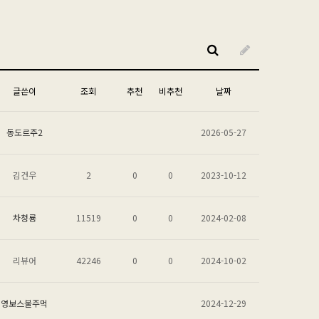
글쓴이
조회
추천
비추천
날짜
동도르주2
2026-05-27
김건우
2
0
0
2023-10-12
차청룡
11519
0
0
2024-02-08
리뷰어
42246
0
0
2024-10-02
영보스불주먹
2024-12-29