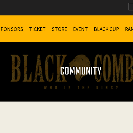
SPONSORS
TICKET
STORE
EVENT
BLACK CUP
RA
COMMUNITY