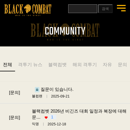
검색
COMMUNITY
전체
격투기 뉴스
블랙컴뱃
해외 격투기
자유
문의
질문이 있습니다.
[문의]
블컴팬
2025-09-21
블랙컴벳 2026년 비긴즈 대회 일정과 복장에 대해
문…
1
[문의]
익명
2025-12-18