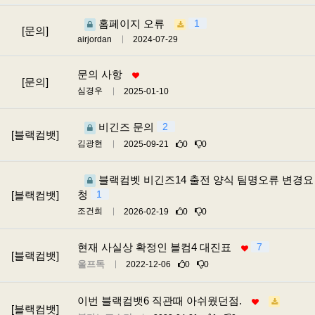
홈페이지 오류
1
[문의]
airjordan
2024-07-29
문의 사항
[문의]
심경우
2025-01-10
비긴즈 문의
2
[블랙컴뱃]
김광현
2025-09-21
0
0
블랙컴벳 비긴즈14 출전 양식 팀명오류 변경요
청
1
[블랙컴뱃]
조건희
2026-02-19
0
0
현재 사실상 확정인 블컴4 대진표
7
[블랙컴뱃]
울프독
2022-12-06
0
0
이번 블랙컴뱃6 직관때 아쉬웠던점.
[블랙컴뱃]