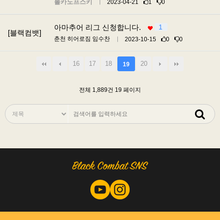
볼카노프스키
2023-04-21
1
0
아마추어 리그 신청합니다.
1
[블랙컴뱃]
춘천 히어로짐 임수찬
2023-10-15
0
0
16
17
18
20
19
전체 1,889건
19 페이지