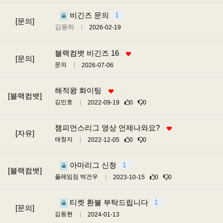
비긴즈 문의
1
[문의]
김동하
2026-02-19
블랙컴뱃 비긴즈 16
[문의]
문의
2026-07-06
해적왕 화이팅
[블랙컴뱃]
김민호
2022-09-19
0
0
챔피언스리그 영상 언제나와요?
[자유]
애청자
2022-12-05
0
0
아마리그 신청
1
[블랙컴뱃]
플레임짐 박건우
2023-10-15
0
0
티켓 환불 부탁드립니다
1
[문의]
김동현
2024-01-13