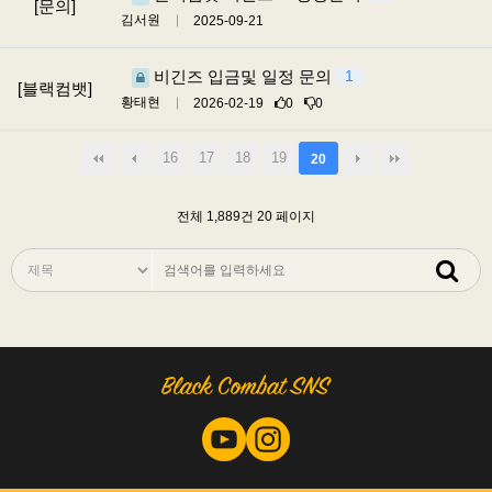
[문의]
김서원
2025-09-21
비긴즈 입금및 일정 문의
1
[블랙컴뱃]
황태현
2026-02-19
0
0
16
17
18
19
20
전체 1,889건
20 페이지