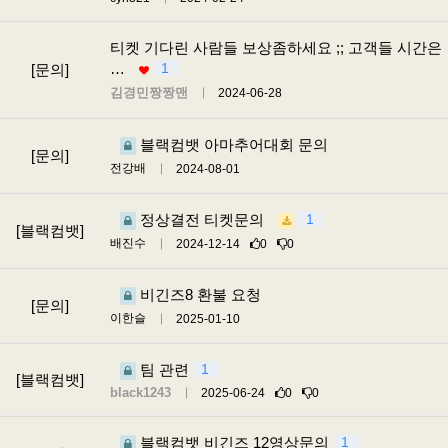
티켓 기다린 사람들 보상좀하세요 ;; 고객들 시간은
…
1
[문의]
김경민짱짱맨
2024-06-28
블랙컴뱃 아마추어대회 문의
[문의]
전강배
2024-08-01
정상결전 티켓문의
1
[블랙컴뱃]
배진수
2024-12-14
0
0
비긴즈8 환불 요청
[문의]
이한슬
2025-01-10
팀 관련
1
[블랙컴뱃]
black1243
2025-06-24
0
0
블랙컴뱃 비긴즈 12영상문의
1