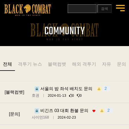
검색
COMMUNITY
전체
격투기 뉴스
블랙컴뱃
해외 격투기
자유
문의
서울의 밤 좌석 배치도 문의
2
[블랙컴뱃]
호권
2024-01-13
0
0
비긴즈 03 대회 환불 문의
2
[문의]
사이언168
2024-02-23