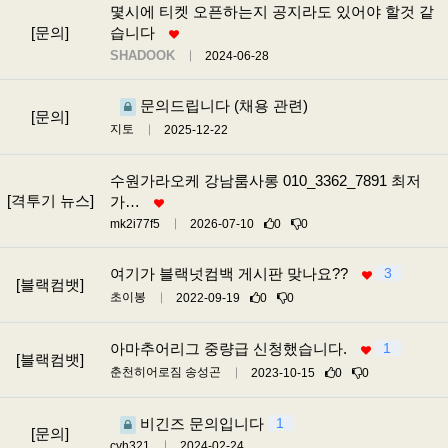
몇시에 티켓 오픈하는지 공지라도 있어야 할것 같
[문의]
습니다
SHADOOK
2024-06-28
문의드립니다 (채용 관련)
[문의]
지토
2025-12-22
수원가라오케 강남룸사롱 010_3362_7891 최저
[격투기 뉴스]
가…
mk2i77f5
2026-07-10
0
0
여기가 블랙넛컴백 게시판 맞나요??
3
[블랙컴뱃]
초이봉
2022-09-19
0
0
아마추어리그 중량급 신청했습니다.
1
[블랙컴뱃]
춘천히어로짐 송성곤
2023-10-15
0
0
비긴즈 문의입니다
1
[문의]
cyh321
2024-02-24