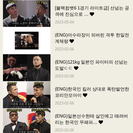
[블랙컴뱃6 1경기 라이트급] 선넘는 공
격에 진심으로 …
2023-05-04
(ENG)아수라장이 되버린 격투 한일전
계체량
2023-02-06
(ENG)121kg 일본인 파이터의 선넘는
도발ㄷㄷ
2023-02-06
(ENG)한국인 킬러 상대로 폭탄발언한
코리안모아이
2023-02-06
(ENG)일본선수한테 살인예고 때려버
리는 한국인 무패파…
2023-02-06