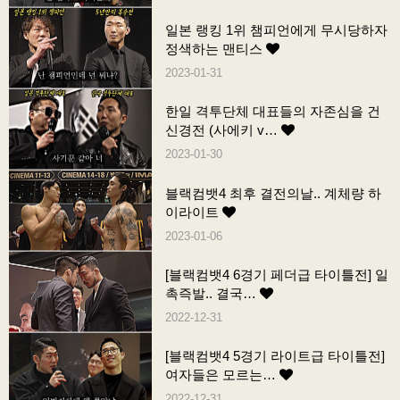
일본 랭킹 1위 챔피언에게 무시당하자
정색하는 맨티스
2023-01-31
한일 격투단체 대표들의 자존심을 건
신경전 (사에키 v…
2023-01-30
블랙컴뱃4 최후 결전의날.. 계체량 하
이라이트
2023-01-06
[블랙컴뱃4 6경기 페더급 타이틀전] 일
촉즉발.. 결국…
2022-12-31
[블랙컴뱃4 5경기 라이트급 타이틀전]
여자들은 모르는…
2022-12-31