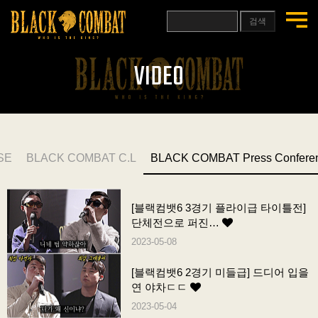
검색
VIDEO
SE
BLACK COMBAT C.L
BLACK COMBAT Press Confere
[블랙컴뱃6 3경기 플라이급 타이틀전]
단체전으로 퍼진…
2023-05-08
[블랙컴뱃6 2경기 미들급] 드디어 입을
연 야차ㄷㄷ
2023-05-04