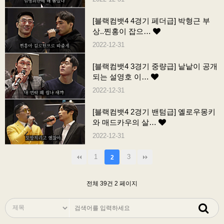
[블랙컴뱃4 4경기 페더급] 박형근 부
상..찐홍이 잡으…
2022-12-31
[블랙컴뱃4 3경기 중량급] 낱낱이 공개
되는 설영호 이…
2022-12-31
[블랙컴뱃4 2경기 밴텀급] 옐로우몽키
와 매드카우의 살…
2022-12-31
1
3
2
전체 39건
2 페이지