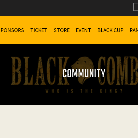
SPONSORS
TICKET
STORE
EVENT
BLACK CUP
RA
COMMUNITY