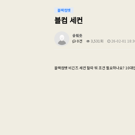
블랙컴뱃
블컴 세컨
솧툌춋
0건
3,531회
26-02-01 18:3
블랙컴뱃 비긴즈 세컨 할따 뭐 조건 필요하나요? 10