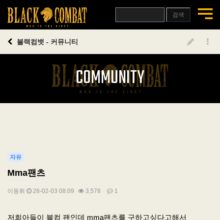
검색
블랙컴뱃 - 커뮤니티
COMMUNITY
자유
Mma팬츠
이동휘
26-02-03 08:09
3,578
1
본문
저희아들이 블컴 팬인데 mma팬츠를 구하고싶다고해서