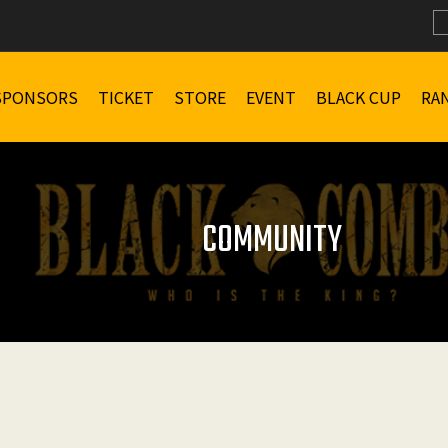
SPONSORS
TICKET
STORE
EVENT
BLACK CUP
RA
COMMUNITY