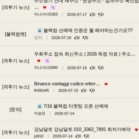
주소찾기 안내 새주소 · 변경주소 · 접속주소 확인법
…
[격투기 뉴스]
지나가다5383
2026-07-17
0
0
블랙컵 선예매 인증은 뭘 해야하는건가요??
[블랙컴뱃]
민지
2026-07-16
0
0
우회주소 접속 최신주소 | 2026 독점 자료 | 주소…
[격투기 뉴스]
지나가다2680
2026-07-16
0
0
Binance vantaggi codice referr…
[격투기 뉴스]
R49G4R
2026-07-15
0
0
7/16 블랙컵 티켓팅 오픈 선예매
[문의]
이승민
2026-07-14
강남달토 강남달토 010_3362_7891 최저가예약
[격투기 뉴스]
jv910
2026-07-14
0
0