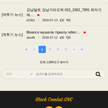
강남달토 강남가라오케 010_3362_7891 최저가
[격투기 뉴스]
예…
e23b1
2026-07-13
0
0
Binance мүшелік тіркелу referr…
[격투기 뉴스]
abu4b
2026-07-12
0
0
1
3
4
5
2
전체 1,889건
2 페이지