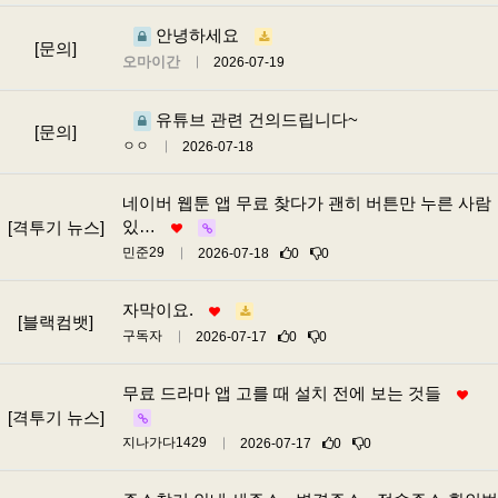
안녕하세요
[문의]
오마이간
2026-07-19
유튜브 관련 건의드립니다~
[문의]
ㅇㅇ
2026-07-18
네이버 웹툰 앱 무료 찾다가 괜히 버튼만 누른 사람
있…
[격투기 뉴스]
민준29
2026-07-18
0
0
자막이요.
[블랙컴뱃]
구독자
2026-07-17
0
0
무료 드라마 앱 고를 때 설치 전에 보는 것들
[격투기 뉴스]
지나가다1429
2026-07-17
0
0