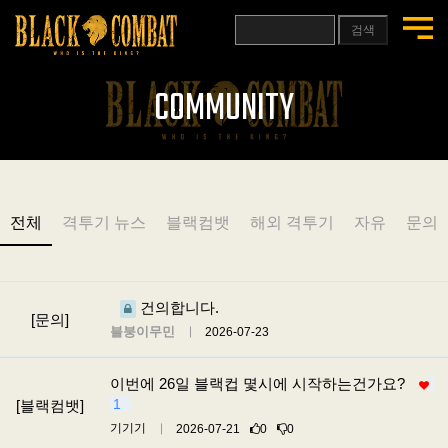
검색
COMMUNITY
전체
격투기 뉴스
블랙컴뱃
해외 격투기
자유
문의
건의합니다.
[문의]
블붕이무민
2026-07-23
이번에 26일 블랙컵 몇시에 시작하는건가요?
1
[블랙컴뱃]
기기기
2026-07-21
0
0