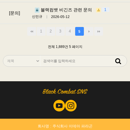
블랙컴뱃 비긴즈 관련 문의
1
[문의]
신민규
2026-05-12
1
2
3
4
5
전체 1,889건
5 페이지
회사명 : 주식회사 이데아 파라곤