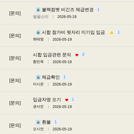
블랙컴벳 비긴즈 체급변경
1
[문의]
벌꿀소리
2026-05-19
시합 참가비 뒷자리 미기입 입금
1
[문의]
최태영
2026-05-19
시합 입금관련 문의
3
[문의]
함민욱
2026-05-19
체급확인
1
[문의]
이시온
2026-05-19
입금자명 오기
1
[문의]
권서진
2026-05-19
환불
1
[문의]
오시언
2026-05-19