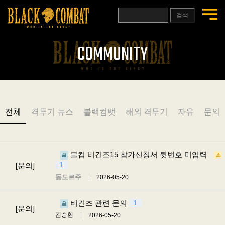
검색
COMMUNITY
전체
격투기 뉴스
블랙컴뱃
해외 격투기
자유
문의
블컴 비긴즈15 참가신청서 뒷번호 미입력
1
[문의]
동도르주
2026-05-20
비긴즈 관련 문의
1
[문의]
김승현
2026-05-20