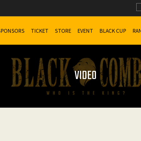
SPONSORS
TICKET
STORE
EVENT
BLACK CUP
RA
VIDEO