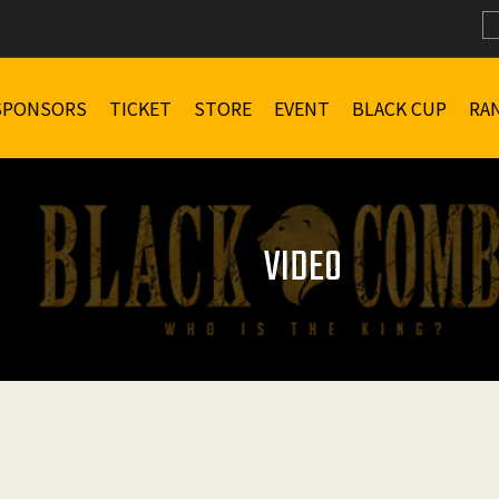
SPONSORS
TICKET
STORE
EVENT
BLACK CUP
RA
VIDEO