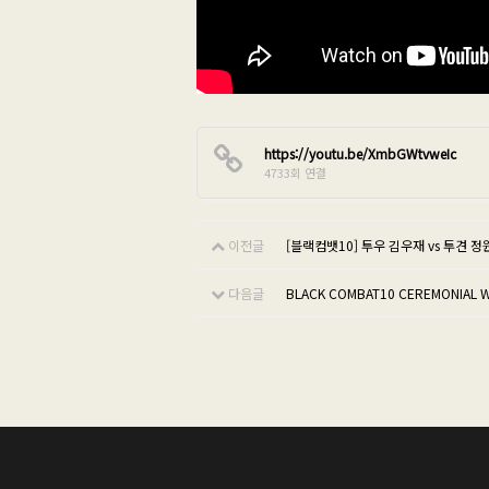
https://youtu.be/XmbGWtvweIc
4733회 연결
이전글
[블랙컴뱃10] 투우 김우재 vs 투견 정
다음글
BLACK COMBAT10 CEREMONIAL W