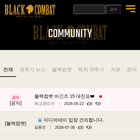
검색
COMMUNITY
전체
격투기 뉴스
블랙컴뱃
해외 격투기
자유
문의
블랙컴뱃 비긴즈 15 대진표❤️
공지
[공지]
최고관리자
2026-05-22
0
0
미디어데이 입장 건의합니다.
[블랙컴뱃]
김동건
2026-07-30
0
0