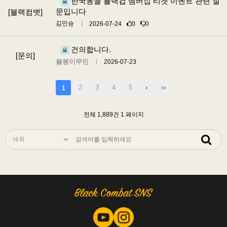
한국몽골 블랙컵 멤버십 티켓 이벤트 관련 질
문입니다
[블랙컴뱃]
김민승
2026-07-24
0
0
건의합니다.
[문의]
블붕이무민
2026-07-23
2
3
4
5
1
전체 1,889건
1 페이지