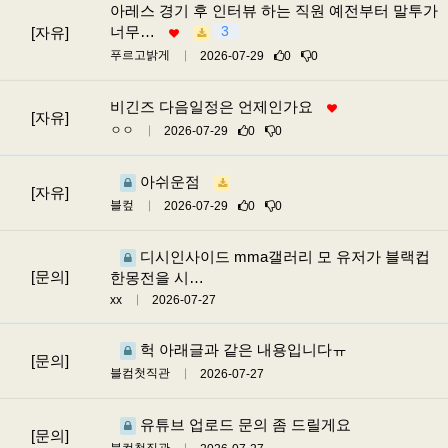
아레스 경기 후 인터뷰 하는 직원 예전부터 말투가
너무…
3
[자유]
푸르고밝게
2026-07-29
0
0
비긴즈 다음일정은 언제인가요
[자유]
ㅇㅇ
2026-07-29
0
0
아쉬운점
[자유]
블컾
2026-07-29
0
0
디시인사이드 mma갤러리 모 유저가 블랙컵
[문의]
한몽전을 시…
xx
2026-07-27
헉 아래글과 같은 내용입니다ㅠ
[문의]
블컴첫직관
2026-07-27
유튜브 업로드 문의 좀 드릴게요
[문의]