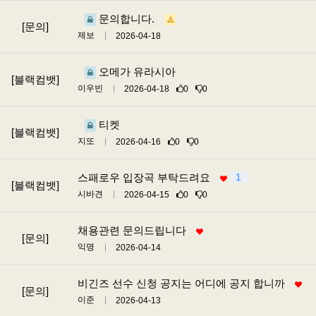
문의합니다.
[문의]
제보
2026-04-18
오메가 유라시아
[블랙컴뱃]
이우빈
2026-04-18
0
0
티켓
[블랙컴뱃]
지또
2026-04-16
0
0
스패로우 입장곡 부탁드려요
1
[블랙컴뱃]
시바견
2026-04-15
0
0
채용관련 문의드립니다
[문의]
익명
2026-04-14
비긴즈 선수 신청 공지는 어디에 공지 합니까
[문의]
이준
2026-04-13