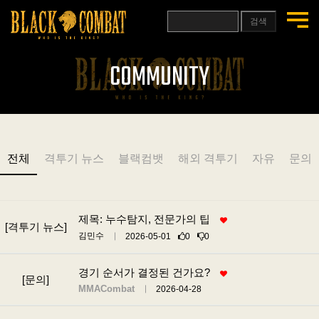
검색
COMMUNITY
전체
격투기 뉴스
블랙컴뱃
해외 격투기
자유
문의
제목: 누수탐지, 전문가의 팁
[격투기 뉴스]
김민수
2026-05-01
0
0
경기 순서가 결정된 건가요?
[문의]
MMACombat
2026-04-28